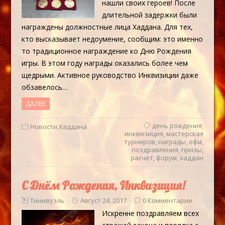
нашли своих героев! После
длительной задержки были
награждены должностные лица Хаддана. Для тех,
кто высказывает недоумение, сообщим: это именно
то традиционное награждение ко Дню Рождения
игры. В этом году награды оказались более чем
щедрыми. Активное руководство Инквизиции даже
обзавелось…
ДАЛЕЕ
день рождения
,
Новости Хаддана
инквизиция
,
мастерская
турниров
,
награды
,
офм
,
поздравления
,
призы
,
расчет
,
форум
,
хаддан
С Днём Рождения, Инквизиция!
Тинивуэль
Август 24, 2017
0 Комментарии
Искренне поздравляем всех