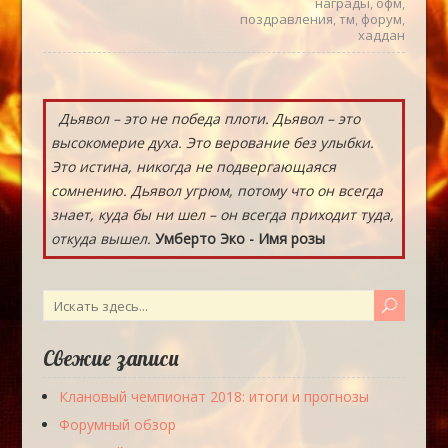
награды
,
офм
,
поздравления
,
тм
,
форум
,
хаддан
Дьявол – это не победа плоти. Дьявол – это
высокомерие духа. Это верование без улыбки.
Это истина, никогда не подвергающаяся
сомнению. Дьявол угрюм, потому что он всегда
знает, куда бы ни шел – он всегда приходит туда,
откуда вышел.
Умберто Эко - Имя розы
Свежие записи
Клановый чемпионат 2018: итоги и прогнозы
Форумный обзор