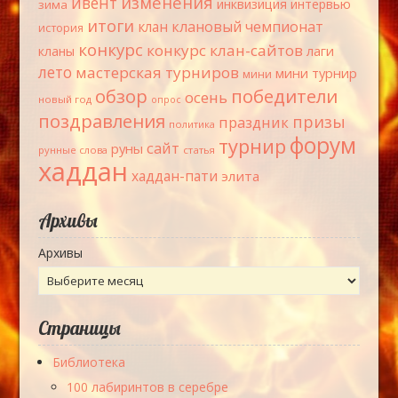
изменения
ивент
инквизиция
интервью
зима
итоги
клановый чемпионат
клан
история
конкурс
конкурс клан-сайтов
лаги
кланы
лето
мастерская турниров
мини турнир
мини
обзор
победители
осень
новый год
опрос
поздравления
призы
праздник
политика
форум
турнир
сайт
руны
рунные слова
статья
хаддан
хаддан-пати
элита
Архивы
Архивы
Страницы
Библиотека
100 лабиринтов в серебре