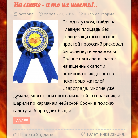
На спине – и то их шесть!..
acetone
Апрель 21, 2016
0 Комментарии
Сегодня утром, выйдя на
Главную площадь без
солнцезащитных гогглов –
простой прохожий рисковал
бы ослепнуть ненароком.
Солнце прыгало в глаза с
начищенных сапог и
полированных доспехов
некоторых жителей
Старограда. Многие уже
думали, может они проспали какой-то праздник, и
шарили по карманам небесной брони в поисках
галстука. А праздник был, и…
ДАЛЕЕ
10 лет
,
инквизиция
,
Новости Хаддана