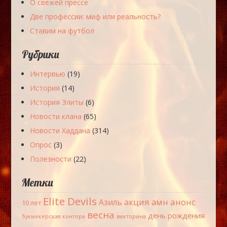
О свежей прессе
Две профессии: миф или реальность?
Ставим на футбол
Рубрики
Интервью
(19)
История
(14)
История Элиты
(6)
Новости клана
(65)
Новости Хаддана
(314)
Опрос
(3)
Полезности
(22)
Метки
Elite Devils
акция
амн
анонс
Азиль
10 лет
весна
день рождения
букмекерская контора
викторина