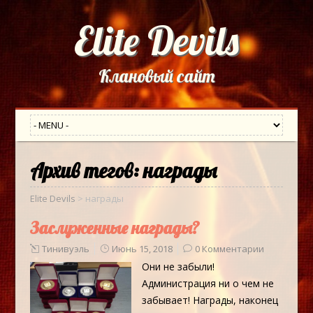
Elite Devils
Клановый сайт
Архив тегов:
награды
Elite Devils
>
награды
Заслуженные награды?
Тинивуэль
Июнь 15, 2018
0 Комментарии
Они не забыли!
Администрация ни о чем не
забывает! Награды, наконец