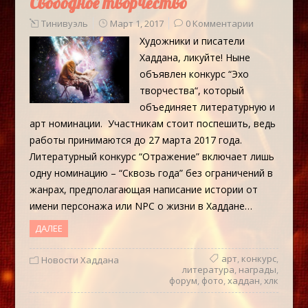
Свободное творчество
Тинивуэль
Март 1, 2017
0 Комментарии
Художники и писатели
Хаддана, ликуйте! Ныне
объявлен конкурс “Эхо
творчества“, который
объединяет литературную и
арт номинации. Участникам стоит поспешить, ведь
работы принимаются до 27 марта 2017 года.
Литературный конкурс “Отражение” включает лишь
одну номинацию – “Сквозь года” без ограничений в
жанрах, предполагающая написание истории от
имени персонажа или NPC о жизни в Хаддане…
ДАЛЕЕ
арт
,
конкурс
,
Новости Хаддана
литература
,
награды
,
форум
,
фото
,
хаддан
,
хлк