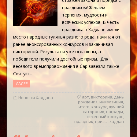
стражей закона и порядка с
праздником! Желаем
терпения, мудрости и
всяческих успехов! В честь
праздника в Хаддане имели
место народные гулянья разного рода, начиная от
ранее анонсированных конкурсов и заканчивая
викториной. Результаты уже оглашены, а
победители получили достойные призы. Для
веселого времяпровождения в бар завезли также
Святую…
ДАЛЕЕ
арт
,
викторина
,
день
Новости Хаддана
рождения
,
инквизиция
,
итоги
,
конкурс
,
лучший
каторжник
,
награды
,
песенный конкурс
,
праздник
,
призы
,
хаддан