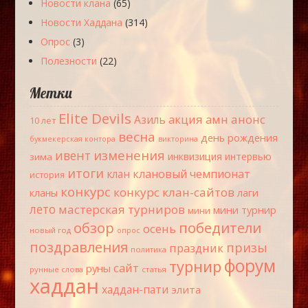
Новости клана
(65)
Новости Хаддана
(314)
Опрос
(3)
Полезности
(22)
Метки
Elite Devils
акция
амн
анонс
Азиль
10 лет
весна
день рождения
букмекерская контора
викторина
изменения
ивент
инквизиция
интервью
зима
итоги
клановый чемпионат
клан
история
конкурс
конкурс клан-сайтов
лаги
кланы
лето
мастерская турниров
мини турнир
мини
обзор
победители
осень
новый год
опрос
поздравления
призы
праздник
политика
форум
турнир
сайт
руны
рунные слова
статья
хаддан
хаддан-пати
элита