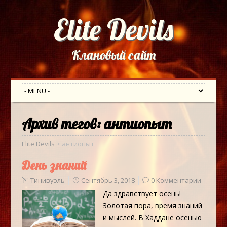
Elite Devils
Клановый сайт
Архив тегов:
антиопыт
Elite Devils
>
антиопыт
День знаний
Тинивуэль
Сентябрь 3, 2018
0 Комментарии
Да здравствует осень!
Золотая пора, время знаний
и мыслей. В Хаддане осенью