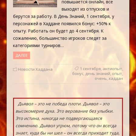
повышается онлайн, все
выходят из отпусков и
берутся за работу. В День Знаний, 1 сентября, у
персонажей в Хаддане появился бонус: +50% к
опыту. Работать он будет до 4 сентября. К
сожалению, большинство игроков следят за
категориями турниров…
ДАЛЕЕ
1 сентября
,
антиопыт
,
Новости Хаддана
бонус
,
день знаний
,
опыт
,
очень
,
хаддан
Дьявол – это не победа плоти. Дьявол – это
высокомерие духа. Это верование без улыбки.
Это истина, никогда не подвергающаяся
сомнению. Дьявол угрюм, потому что он всегда
знает, куда бы ни шел – он всегда приходит туда,